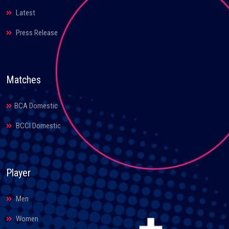
Latest
Press Release
Matches
BCA Domestic
BCCI Domestic
Player
Men
Women