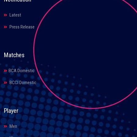
Latest
Press Release
Matches
BCA Domestic
BCCI Domestic
Player
Men