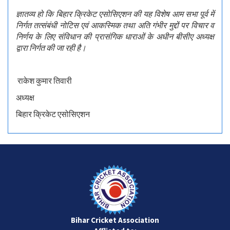
ज्ञातव्य
हो
कि
बिहार
क्रिकेट
एसोसिएशन
की
यह
विशेष
आम
सभा
पूर्व में
निर्गत तत्संबंधी नोटिस
एवं आकस्मिक
तथा
अति
गंभीर
मुद्दों
पर
विचार
व
निर्णय
के
लिए
संविधान
की
प्रासंगिक
धाराओं
के
अधीन
बीसीए
अध्यक्ष
द्वारा
निर्गत
की
जा
रही
है।
राकेश कुमार तिवारी
अध्यक्ष
बिहार क्रिकेट एसोसिएशन
Bihar Cricket Association